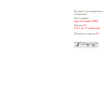
На какой срок размещать
объявление
Фотография
(jpg не больше 3Мб)
Пароль
(*)
(От 4 до 15 символов)
Повторить пароль
(*)