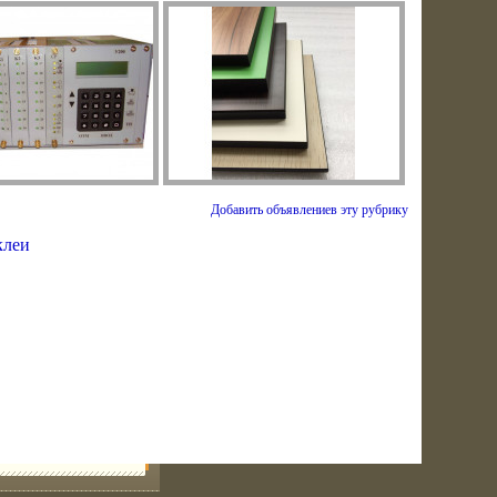
Добавить объявлениев эту рубрику
клеи